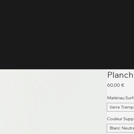
Planch
Prix
60,00 €
Matériau Sur
Verre Tremp