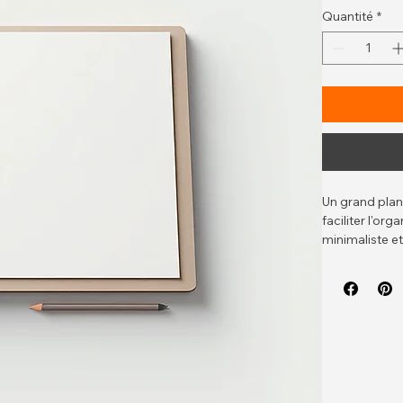
Couleur Supp
Blanc Neutr
Quantité
*
Un grand plan
faciliter l'or
minimaliste e