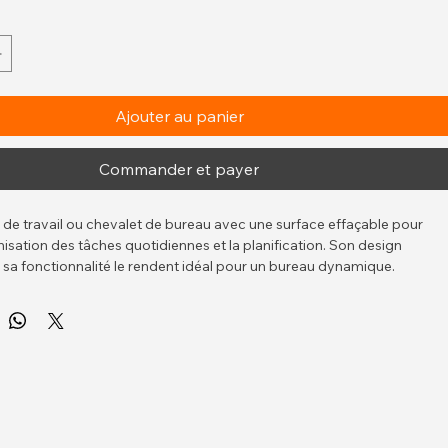
ort
*
e
Gris Foncé
Ajouter au panier
Commander et payer
 de travail ou chevalet de bureau avec une surface effaçable pour 
ganisation des tâches quotidiennes et la planification. Son design 
t sa fonctionnalité le rendent idéal pour un bureau dynamique.