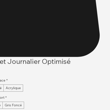
et Journalier Optimisé
face
*
é
Acrylique