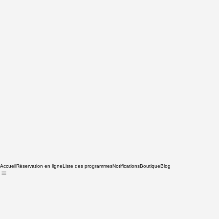
Accueil
Réservation en ligne
Liste des programmes
Notifications
Boutique
Blog