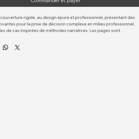
Commander et payer
 à couverture rigide, au design épuré et professionnel, présentant des 
novantes pour la prise de décision complexe en milieu professionnel, 
es de cas inspirées de méthodes narratives. Les pages sont 
 un papier de haute qualité.