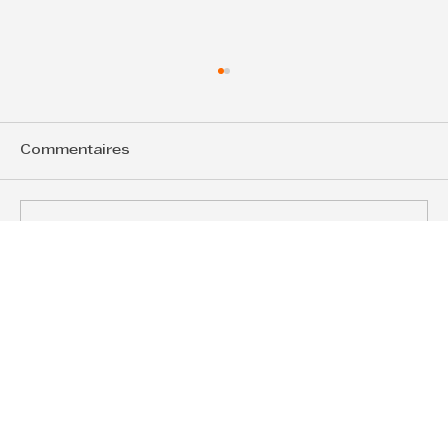
Commentaires
Rédigez un commentaire...
Découvrez le Méthode Manager
d'Ose pour les Dirigeants